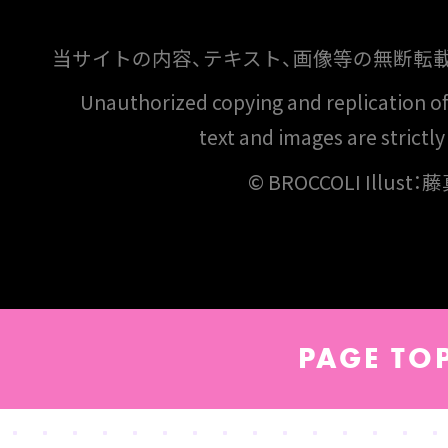
当サイトの内容、テキスト、画像等の無断転
Unauthorized copying and replication of t
text and images are strictly
© BROCCOLI Illust
PAGE TO