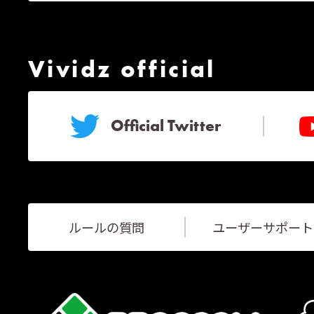
Vividz official
Official Twitter
ルールの質問
ユーザーサポート