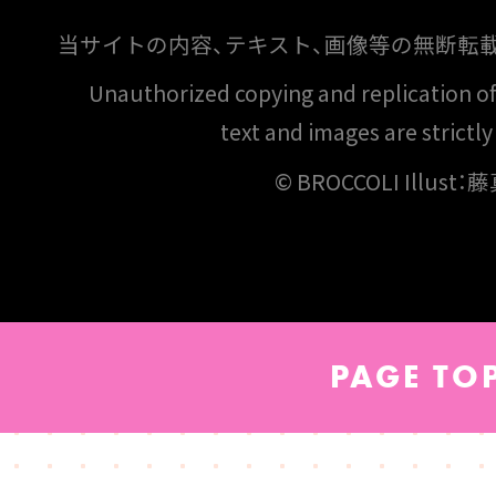
当サイトの内容、テキスト、画像等の無断転
Unauthorized copying and replication of t
text and images are strictly
© BROCCOLI Illust
PAGE TO