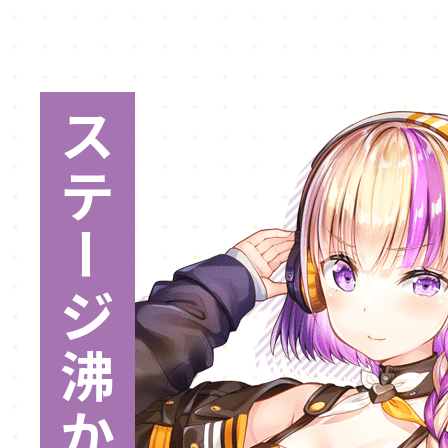
ス
テ
ー
ジ
沸
か