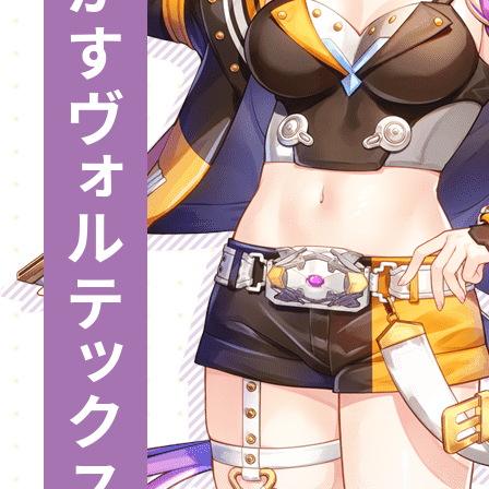
す
ヴ
ォ
ル
テ
ッ
ク
ス