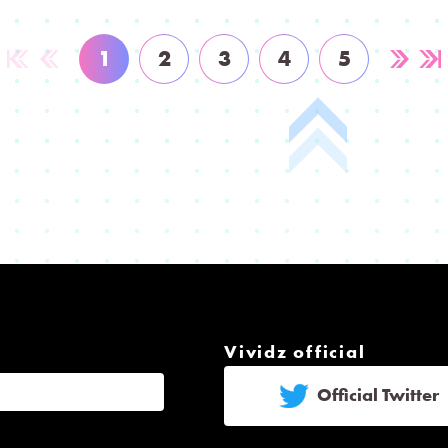
1
2
3
4
5
Vividz official
Official Twitter