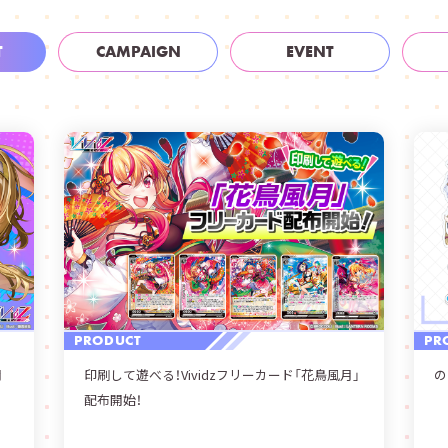
T
CAMPAIGN
EVENT
PRODUCT
PR
月
印刷して遊べる！Vividzフリーカード「花鳥風月」
の
配布開始！