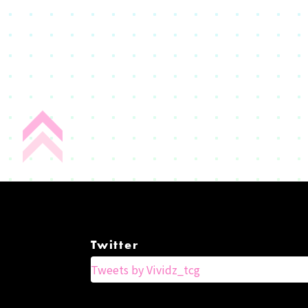
Twitter
Tweets by Vividz_tcg